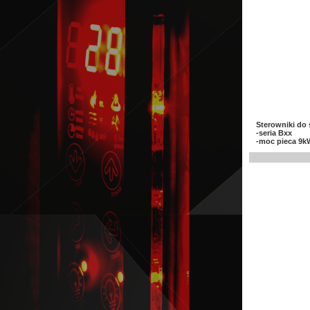
Sterowniki do
-seria Bxx
-moc pieca 9kW