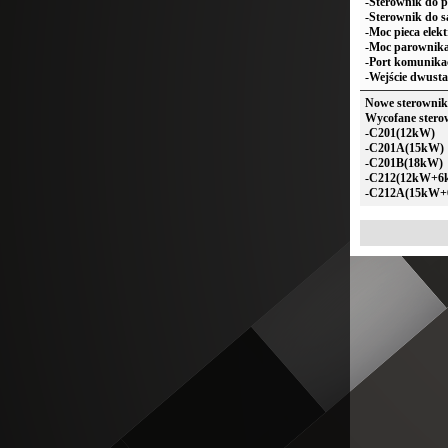
-Sterownik do p
-Sterownik do s
-Moc pieca elek
-Moc parownika
-Port komunik
-Wejście dwusta
Nowe sterowniki
Wycofane sterow
-C201(12kW)
-C201A(15kW)
-C201B(18kW)
-C212(12kW+6
-C212A(15kW