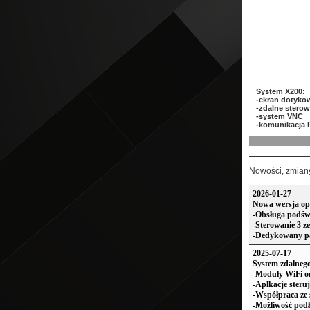
System X200:
-ekran dotyko
-zdalne sterow
-system VNC
-komunikacja
Nowości, zmiany.
2026-01-27
Nowa wersja o
-Obsługa podśw
-Sterowanie 3 
-Dedykowany p
2025-07-17
System zdalnego
-Moduły WiFi or
-Aplkacje steru
-Współpraca ze
-Możliwość pod