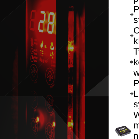
P
s
O
k
T
k
w
P
L
s
W
m
n