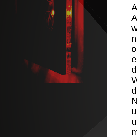
A
A
w
n
o
e
d
W
d
N
u
u
m