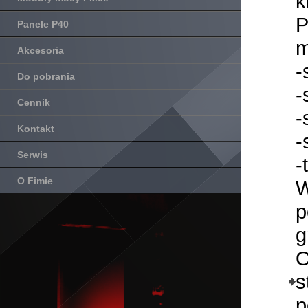
k
P
Panele P40
m
Akcesoria
-
Do pobrania
-
Cennik
-
Kontakt
-
Serwis
-
O Fimie
W
p
g
O
s
p