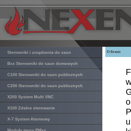
O firmie
Sterowniki i urządzenia do saun
Bxx Sterowniki do saun domowych
F
C100 Sterowniki do saun publicznych
w
C200 Sterowniki do saun publicznych
G
X200 System Multi VNC
o
X100 Zdalne sterowanie
P
X-7 System Alarmowy
u
Moduły mocy PMxx