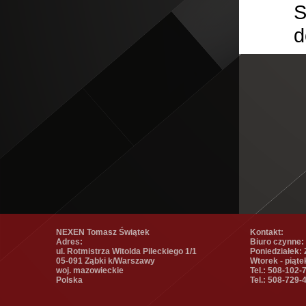
S
d
NEXEN Tomasz Świątek
Kontakt:
Adres:
Biuro czynne:
ul. Rotmistrza Witolda Pileckiego 1/1
Poniedziałek:
05-091 Ząbki k/Warszawy
Wtorek - piąte
woj. mazowieckie
Tel.: 508-102-
Polska
Tel.: 508-729-