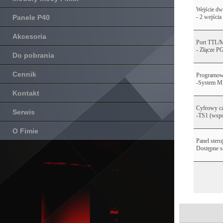
Wejście dw
Panele P40
- 2 wejścia
Akcesoria
Port TTL/
- Złącze 
Do pobrania
Cennik
Programowa
-System 
Kontakt
Cyfrowy cz
Serwis
-TS1 (wspó
O Fimie
Panel steru
Dostępne s