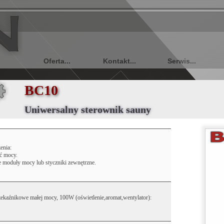
Oferta...
Kontakt...
Serwis...
BC10
Uniwersalny sterownik sauny
enia:
ć mocy.
moduły mocy lub styczniki zewnętrzne.
zekaźnikowe małej mocy, 100W (oświetlenie,aromat,wentylator):