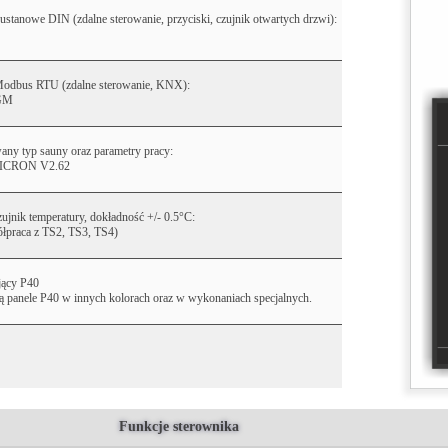
ustanowe DIN (zdalne sterowanie, przyciski, czujnik otwartych drzwi):
Modbus RTU (zdalne sterowanie, KNX):
PGM
ny typ sauny oraz parametry pracy:
MICRON V2.62
ujnik temperatury, dokładność +/- 0.5°C:
łpraca z TS2, TS3, TS4)
jący P40
ą panele P40 w innych kolorach oraz w wykonaniach specjalnych.
Funkcje sterownika