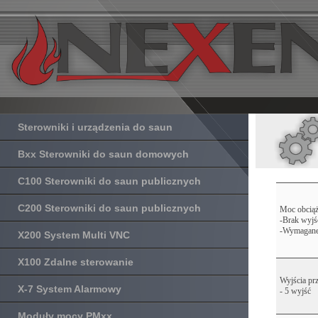
Sterowniki i urządzenia do saun
Bxx Sterowniki do saun domowych
C100 Sterowniki do saun publicznych
C200 Sterowniki do saun publicznych
Moc obciąż
-Brak wyjś
-Wymagane 
X200 System Multi VNC
X100 Zdalne sterowanie
Wyjścia pr
X-7 System Alarmowy
- 5 wyjść
Moduły mocy PMxx