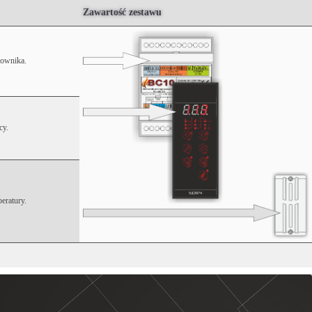
Zawartość zestawu
ownika.
cy.
eratury.