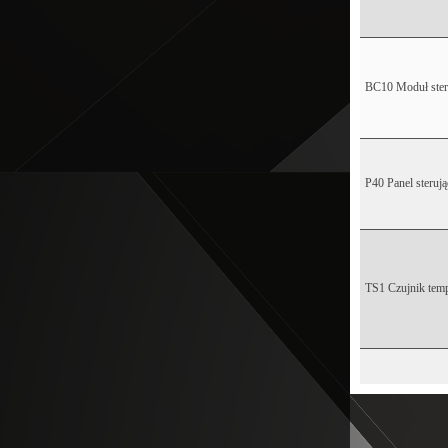
BC10 Moduł ster
P40 Panel sterują
TS1 Czujnik temp