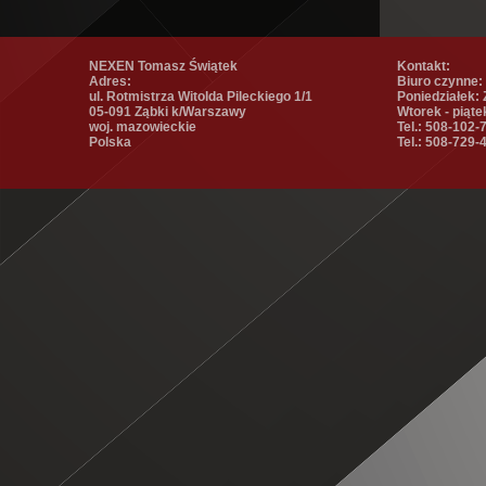
NEXEN Tomasz Świątek
Kontakt:
Adres:
Biuro czynne:
ul. Rotmistrza Witolda Pileckiego 1/1
Poniedziałek:
05-091 Ząbki k/Warszawy
Wtorek - piąte
woj. mazowieckie
Tel.: 508-102-
Polska
Tel.: 508-729-