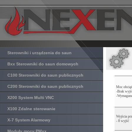
Sterowniki i urządzenia do saun
Bxx Sterowniki do saun domowych
C100 Sterowniki do saun publicznych
C200 Sterowniki do saun publicznych
Moc obciąż
-Brak wyjś
-Wymagane 
X200 System Multi VNC
X100 Zdalne sterowanie
Wyjścia pr
X-7 System Alarmowy
- 8 wyjść
Moduły mocy PMxx