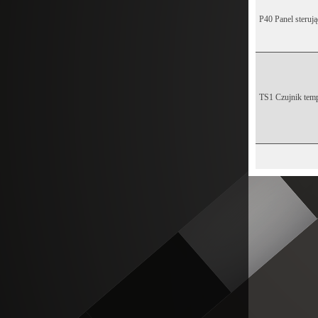
P40 Panel sterują
TS1 Czujnik temp