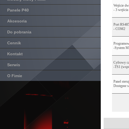
Wejście dw
Panele P40
- 3 wejścia
Akcesoria
Port RS48
- COM2
Do pobrania
Cennik
Programowa
-System 
Kontakt
Cyfrowy cz
Serwis
-TS1 (wspó
O Fimie
Panel steru
Dostępne s