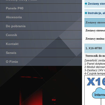
Zestawy ste
Panele P40
Instrukcje, 
Akcesoria
Zestawy stero
Do pobrania
Zestawy sterow
Cennik
Zestawy można 
Kontakt
1. X16-MT80
Serwis
Sterownik do m
Zawartość zest
O Fimie
1-Panel dotyko
2-Moduł sterow
3-Zasilacz 24V 
4-Czujnik tempe