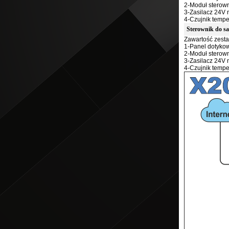
2-Moduł sterow
3-Zasilacz 24V 
4-Czujnik tempe
Sterownik do sa
Zawartość zest
1-Panel dotyko
2-Moduł sterow
3-Zasilacz 24V 
4-Czujnik tempe