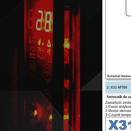
2. X31-MT80
Sterownik do s
Zawartość zest
1-Panel dotyko
2-Moduł sterow
3-Czujnik tempe