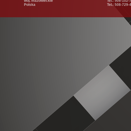
woj. mazowieckie
Tel.: 508-102-
Polska
Tel.: 508-729-