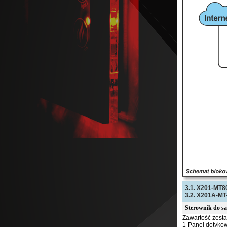
3.1. X201-MT8
3.2. X201A-MT
Sterownik do sa
Zawartość zest
1-Panel dotyko